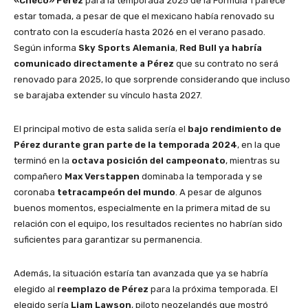
«Checo» Pérez
para la temporada 2025 de la Fórmula 1 parece
estar tomada, a pesar de que el mexicano había renovado su
contrato con la escudería hasta 2026 en el verano pasado.
Según informa
Sky Sports Alemania
,
Red Bull ya habría
comunicado directamente a Pérez
que su contrato no será
renovado para 2025, lo que sorprende considerando que incluso
se barajaba extender su vínculo hasta 2027.
El principal motivo de esta salida sería el
bajo rendimiento de
Pérez durante gran parte de la temporada 2024
, en la que
terminó en la
octava posición del campeonato
, mientras su
compañero
Max Verstappen
dominaba la temporada y se
coronaba
tetracampeón del mundo
. A pesar de algunos
buenos momentos, especialmente en la primera mitad de su
relación con el equipo, los resultados recientes no habrían sido
suficientes para garantizar su permanencia.
Además, la situación estaría tan avanzada que ya se habría
elegido al
reemplazo de Pérez
para la próxima temporada. El
elegido sería
Liam Lawson
, piloto neozelandés que mostró