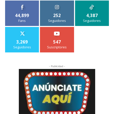
44,899
252
4,387
Fans
Seguidores
Seguidores
3,269
547
Seguidores
Suscriptores
- Publicidad -