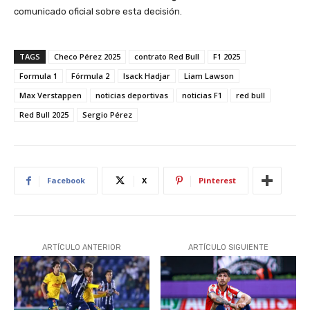
comunicado oficial sobre esta decisión.
TAGS
Checo Pérez 2025
contrato Red Bull
F1 2025
Formula 1
Fórmula 2
Isack Hadjar
Liam Lawson
Max Verstappen
noticias deportivas
noticias F1
red bull
Red Bull 2025
Sergio Pérez
Facebook
X
Pinterest
ARTÍCULO ANTERIOR
ARTÍCULO SIGUIENTE