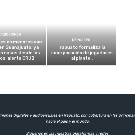
ADICCIONES
DEPORTES
nes en menores van
 en Guanajuato; ya
Irapuato formaliza la
n casos desde los
incorporación de jugadores
os, alerta CRUB
al plantel.
niones digitales y audiovisuales en Irapuato, con cobertura en las principa
hacia el país y el mundo.
Síguenos en las nuestras plataformas y redes.