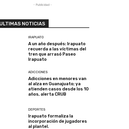
- Publicidad -
ULTIMAS NOTICIAS
IRAPUATO
A un año después: Irapuato
recuerda a las víctimas del
tren que arrasó Paseo
Irapuato
ADICCIONES
Adicciones en menores van
al alza en Guanajuato; ya
atienden casos desde los 10
años, alerta CRUB
DEPORTES
Irapuato formaliza la
incorporación de jugadores
al plantel.