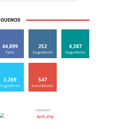
IGUENOS
44,899
252
4,387
Fans
Seguidores
Seguidores
3,269
547
Seguidores
Suscriptores
- Publicidad -