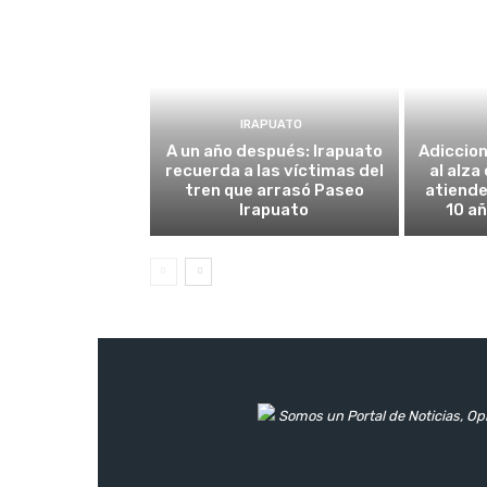
IRAPUATO
A un año después: Irapuato
Adiccio
recuerda a las víctimas del
al alza
tren que arrasó Paseo
atiende
Irapuato
10 añ
Somos un Portal de Noticias, Opi