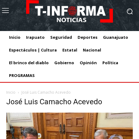
Inicio
Irapuato
Seguridad
Deportes
Guanajuato
Espectáculos | Cultura
Estatal
Nacional
El brinco del diablo
Gobierno
Opinión
Política
PROGRAMAS
Inicio
José Luis Camacho Acevedo
José Luis Camacho Acevedo