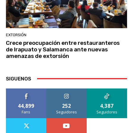
EXTORSIÓN
Crece preocupación entre restauranteros
de Irapuato y Salamanca ante nuevas
amenazas de extorsión
SIGUENOS
44,899
252
4,387
Fans
Seguidores
Seguidores