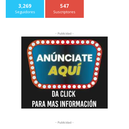
3,269
547
Seguidores
Suscriptores
- Publicidad -
- Publicidad -