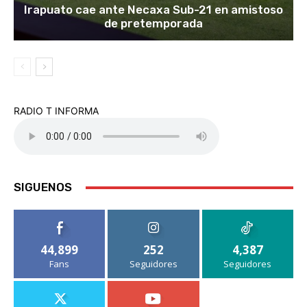
Irapuato cae ante Necaxa Sub-21 en amistoso
de pretemporada
RADIO T INFORMA
SIGUENOS
44,899
252
4,387
Fans
Seguidores
Seguidores