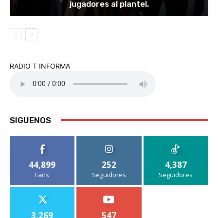
jugadores al plantel.
RADIO T INFORMA
SIGUENOS
44,899
252
4,387
Fans
Seguidores
Seguidores
3,269
547