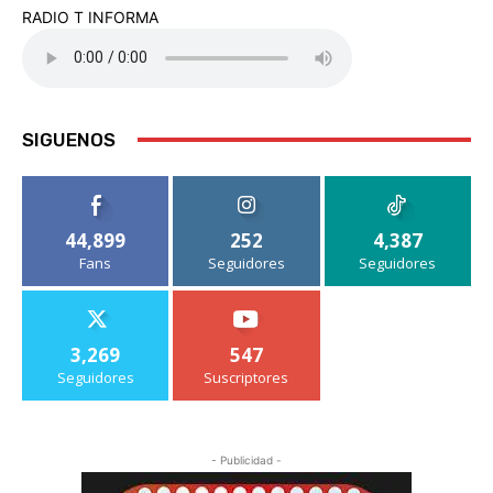
RADIO T INFORMA
SIGUENOS
44,899
252
4,387
Fans
Seguidores
Seguidores
3,269
547
Seguidores
Suscriptores
- Publicidad -