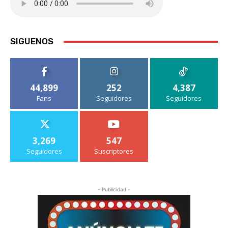
SIGUENOS
44,899
252
4,387
Fans
Seguidores
Seguidores
3,269
547
Seguidores
Suscriptores
- Publicidad -