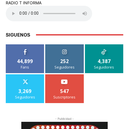
RADIO T INFORMA
SIGUENOS
44,899
252
4,387
Fans
Seguidores
Seguidores
3,269
547
Seguidores
Suscriptores
- Publicidad -