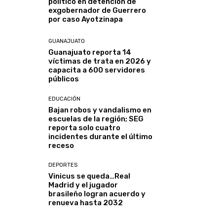
político en detención de
exgobernador de Guerrero
por caso Ayotzinapa
GUANAJUATO
Guanajuato reporta 14
víctimas de trata en 2026 y
capacita a 600 servidores
públicos
EDUCACIÓN
Bajan robos y vandalismo en
escuelas de la región; SEG
reporta solo cuatro
incidentes durante el último
receso
DEPORTES
Vinicus se queda…Real
Madrid y el jugador
brasileño logran acuerdo y
renueva hasta 2032