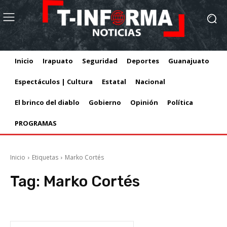
Inicio
Irapuato
Seguridad
Deportes
Guanajuato
Espectáculos | Cultura
Estatal
Nacional
El brinco del diablo
Gobierno
Opinión
Política
PROGRAMAS
Inicio
Etiquetas
Marko Cortés
Tag:
Marko Cortés