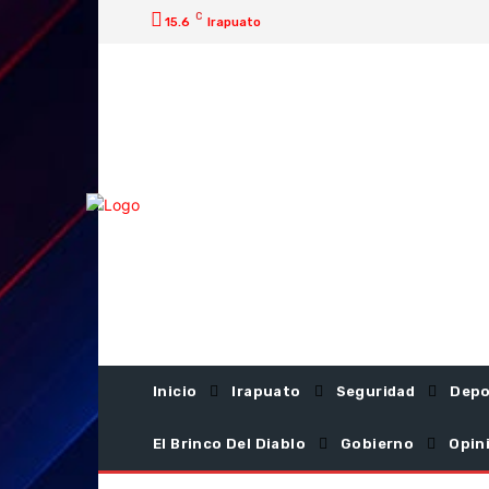
C
15.6
Irapuato
Inicio
Irapuato
Seguridad
Depo
El Brinco Del Diablo
Gobierno
Opin