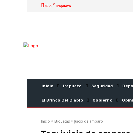
C
15.6
Irapuato
Inicio
Irapuato
Seguridad
Depo
El Brinco Del Diablo
Gobierno
Opin
Inicio
Etiquetas
Juicio de amparo