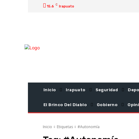
C
15.6
Irapuato
Inicio
Irapuato
Seguridad
Depo
El Brinco Del Diablo
Gobierno
Opin
Inicio
Etiquetas
#Autonomía