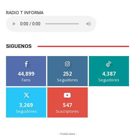
RADIO T INFORMA
SIGUENOS
44,899
252
4,387
Fans
Seguidores
Seguidores
3,269
547
Seguidores
Suscriptores
- Publicidad -